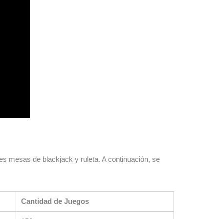
 mesas de blackjack y ruleta. A continuación, se
Cantidad de Juegos