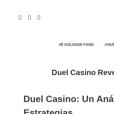
Skip
To
Content
Cô
VỀ GOLDSUN FOOD
CHUỖ
Duel Casino Reve
Duel Casino: Un Anál
Estrategias