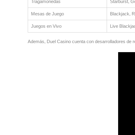
Tragamonedas
Starburst, 
Mesas de Juego
Blackjack, R
Juegos en Vivo
Live Blackja
Además, Duel Casino cuenta con desarrolladores de re