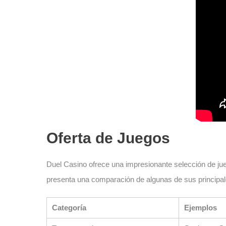
Oferta de Juegos
Duel Casino ofrece una impresionante selección de ju
presenta una comparación de algunas de sus principal
Categoría
Ejemplos