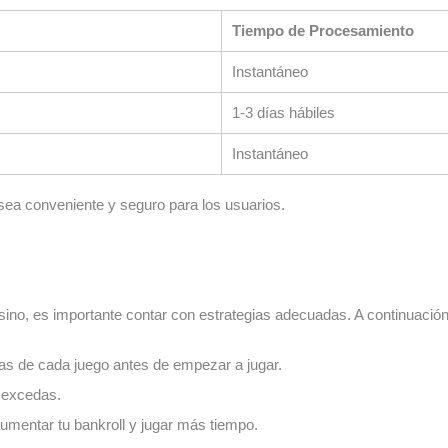
Tiempo de Procesamiento
Instantáneo
1-3 días hábiles
Instantáneo
 sea conveniente y seguro para los usuarios.
asino, es importante contar con estrategias adecuadas. A continua
las de cada juego antes de empezar a jugar.
 excedas.
umentar tu bankroll y jugar más tiempo.