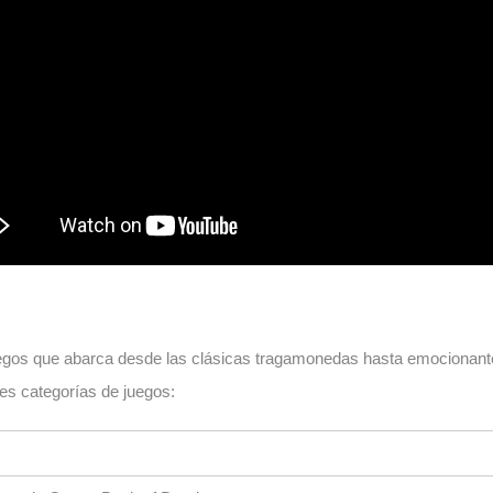
egos que abarca desde las clásicas tragamonedas hasta emocionantes
es categorías de juegos: