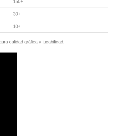
150+
30+
10+
a calidad gráfica y jugabilidad.