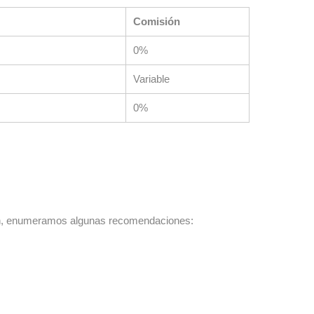
Comisión
0%
Variable
0%
ción, enumeramos algunas recomendaciones: