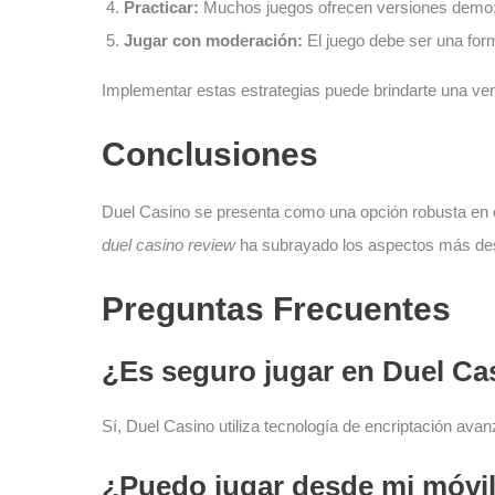
Practicar:
Muchos juegos ofrecen versiones demo; ú
Jugar con moderación:
El juego debe ser una form
Implementar estas estrategias puede brindarte una vent
Conclusiones
Duel Casino se presenta como una opción robusta en e
duel casino review
ha subrayado los aspectos más dest
Preguntas Frecuentes
¿Es seguro jugar en Duel Ca
Sí, Duel Casino utiliza tecnología de encriptación ava
¿Puedo jugar desde mi móvi