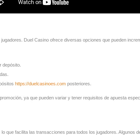
 jugadores. Duel Casino ofrece diversas opciones que pueden increme
 depósito.
das.
epósitos
https://duelcasinoes.com
posteriores.
 promoción, ya que pueden variar y tener requisitos de apuesta espec
o que facilita las transacciones para todos los jugadores. Algunos 