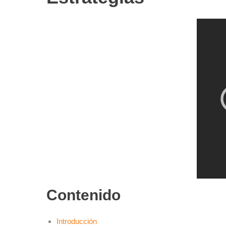
Contenido
Introducción