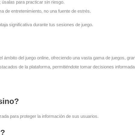
salas para practicar sin riesgo.
a de entretenimiento, no una fuente de estrés.
aja significativa durante tus sesiones de juego.
l ámbito del juego online, ofreciendo una vasta gama de juegos, gr
acados de la plataforma, permitiéndote tomar decisiones informadas 
sino?
nzada para proteger la información de sus usuarios.
l?