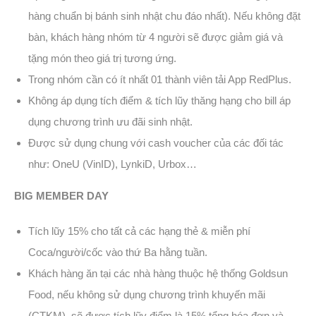
hàng chuẩn bị bánh sinh nhật chu đáo nhất). Nếu không đặt
bàn, khách hàng nhóm từ 4 người sẽ được giảm giá và
tặng món theo giá trị tương ứng.
Trong nhóm cần có ít nhất 01 thành viên tải App RedPlus.
Không áp dụng tích điểm & tích lũy thăng hạng cho bill áp
dụng chương trình ưu đãi sinh nhật.
Được sử dụng chung với cash voucher của các đối tác
như: OneU (VinID), LynkiD, Urbox…
BIG MEMBER DAY
Tích lũy 15% cho tất cả các hạng thẻ & miễn phí
Coca/người/cốc vào thứ Ba hằng tuần.
Khách hàng ăn tại các nhà hàng thuộc hệ thống Goldsun
Food, nếu không sử dụng chương trình khuyến mãi
(CTKM), sẽ được tích lũy điểm là 15% tổng hóa đơn và