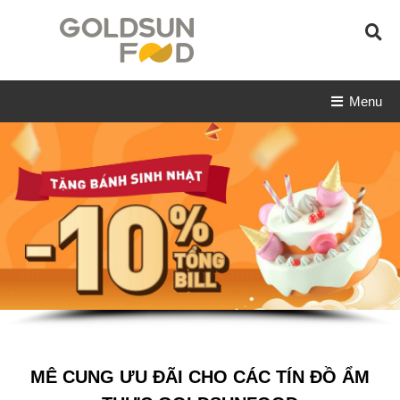
Skip
To
Content
Goldsun Food
Công ty Ẩm thực mặt trời vàng
Menu
MÊ CUNG ƯU ĐÃI CHO CÁC TÍN ĐỒ ẨM