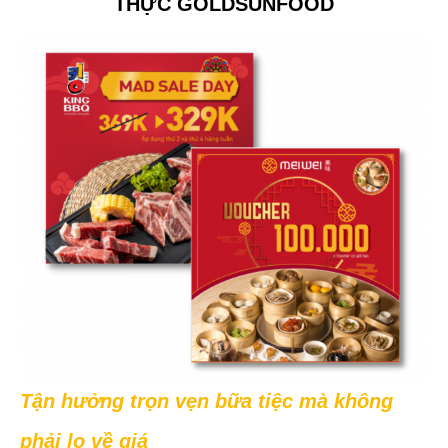
THỰC GOLDSUNFOOD
Tận hưởng trọn vẹn bữa tiệc mà không
phải lo về giá