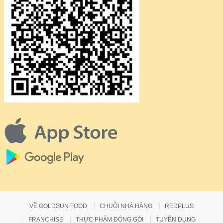
VỀ GOLDSUN FOOD
CHUỖI NHÀ HÀNG
REDPLUS
FRANCHISE
THỰC PHẨM ĐÓNG GÓI
TUYỂN DỤNG