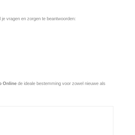
l je vragen en zorgen te beantwoorden:
o Online
de ideale bestemming voor zowel nieuwe als