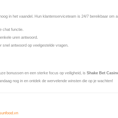
hoog in het vaandel. Hun klantenserviceteam is 24/7 bereikbaar om a
e chat functie.
 enkele uren antwoord.
 snel antwoord op veelgestelde vragen.
ze bonussen en een sterke focus op veiligheid, is
Shake Bet Casin
andaag nog in en ontdek de wervelende winsten die op je wachten!
dsunfood.vn