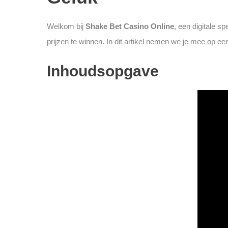
Welkom bij
Shake Bet Casino Online
, een digitale s
prijzen te winnen. In dit artikel nemen we je mee op e
Inhoudsopgave