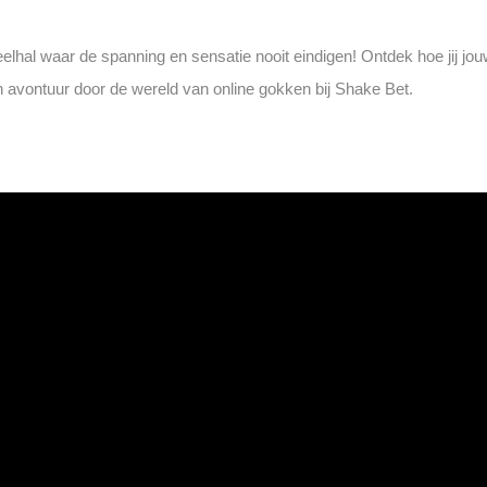
peelhal waar de spanning en sensatie nooit eindigen! Ontdek hoe jij j
en avontuur door de wereld van online gokken bij Shake Bet.