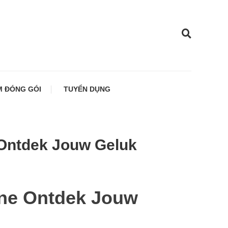
 ĐÓNG GÓI
TUYỂN DỤNG
 Ontdek Jouw Geluk
ine Ontdek Jouw