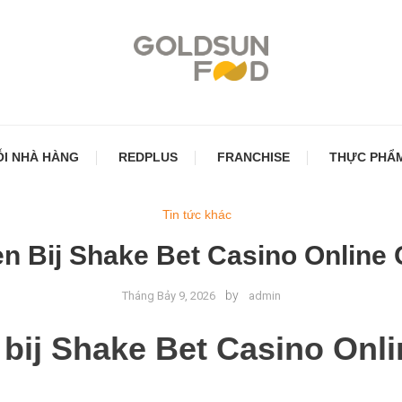
Goldsun Food
ng ty Ẩm thực mặt trời vàng
I NHÀ HÀNG
REDPLUS
FRANCHISE
THỰC PHẨM
Tin tức khác
n Bij Shake Bet Casino Online
by
Tháng Bảy 9, 2026
admin
bij Shake Bet Casino Onl