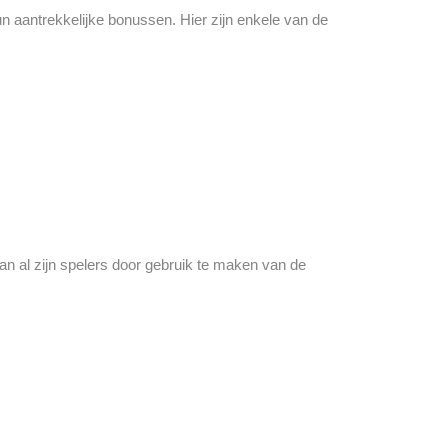
n aantrekkelijke bonussen. Hier zijn enkele van de
an al zijn spelers door gebruik te maken van de