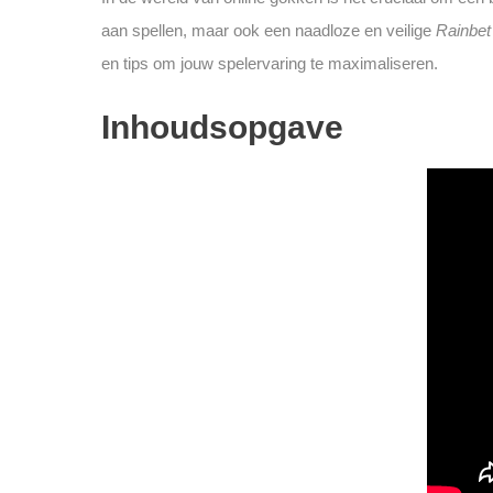
aan spellen, maar ook een naadloze en veilige
Rainbet 
en tips om jouw spelervaring te maximaliseren.
Inhoudsopgave