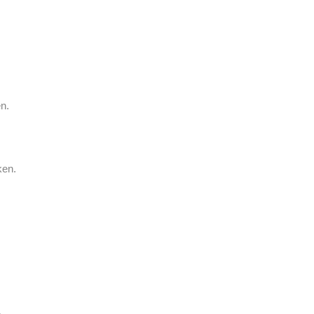
n.
ken.