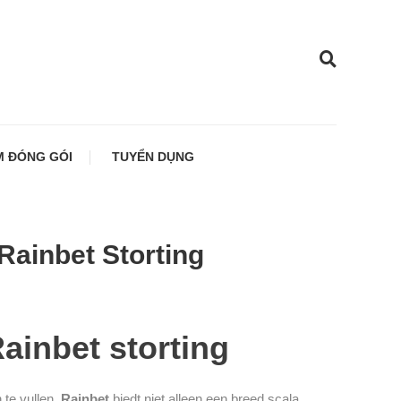
 ĐÓNG GÓI
TUYỂN DỤNG
Rainbet Storting
ainbet storting
 te vullen.
Rainbet
biedt niet alleen een breed scala