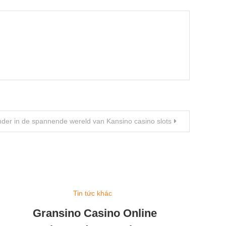
der in de spannende wereld van Kansino casino slots
Tin tức khác
Gransino Casino Online