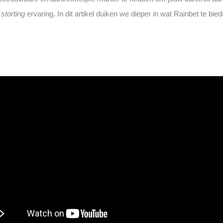
storting
ervaring. In dit artikel duiken we dieper in wat Rainbet te bi