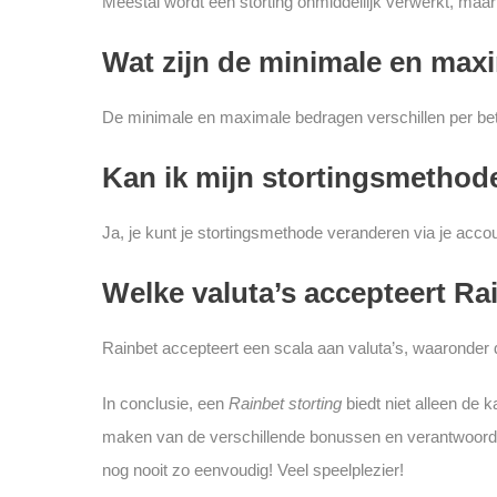
Meestal wordt een storting onmiddellijk verwerkt, ma
Wat zijn de minimale en max
De minimale en maximale bedragen verschillen per bet
Kan ik mijn stortingsmethod
Ja, je kunt je stortingsmethode veranderen via je accoun
Welke valuta’s accepteert Ra
Rainbet accepteert een scala aan valuta’s, waaronder de
In conclusie, een
Rainbet storting
biedt niet alleen de 
maken van de verschillende bonussen en verantwoordeli
nog nooit zo eenvoudig! Veel speelplezier!