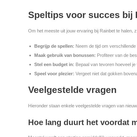
Speltips voor succes bij
Om het meeste uit jouw ervaring bij Rainbet te halen, zi
Begrijp de spellen:
Neem de tijd om verschillende s
Maak gebruik van bonussen:
Profiteer van de bes
Stel een budget in:
Bepaal van tevoren hoeveel je w
Speel voor plezier:
Vergeet niet dat gokken bovena
Veelgestelde vragen
Hieronder staan enkele veelgestelde vragen van nieuw
Hoe lang duurt het voordat m