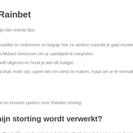
 Rainbet
jn hier enkele tips:
pellen te verkennen en begrijp hoe ze werken voordat je gaat inzette
chikbare bonussen om je speelgeld te vergroten.
ilt uitgeven en houd je aan dit budget.
l leuk moet zijn; speel niet om winst te maken, maar om je te verma
e en ervaren spelers over
Rainbet storting
:
ijn storting wordt verwerkt?