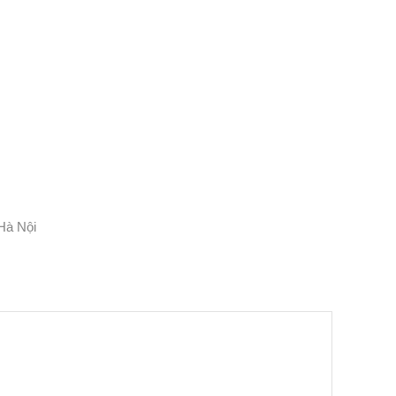
Hà Nội