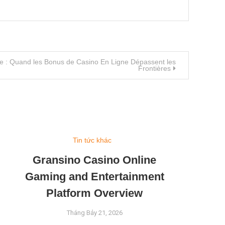
e : Quand les Bonus de Casino En Ligne Dépassent les
Frontières
Tin tức khác
Gransino Casino Online
Gaming and Entertainment
Platform Overview
Tháng Bảy 21, 2026