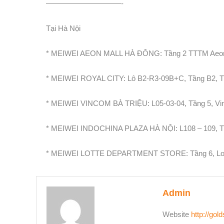
——————————-
Tại Hà Nội
* MEIWEI AEON MALL HÀ ĐÔNG: Tầng 2 TTTM Aeo
* MEIWEI ROYAL CITY: Lô B2-R3-09B+C, Tầng B2, TT
* MEIWEI VINCOM BÀ TRIỆU: L05-03-04, Tầng 5, Vinc
* MEIWEI INDOCHINA PLAZA HÀ NỘI: L108 – 109, Tần
* MEIWEI LOTTE DEPARTMENT STORE: Tầng 6, Lotte D
Admin
Website
http://gol