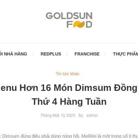
Goldsun Food
ng ty Ẩm thực mặt trời vàng
I NHÀ HÀNG
REDPLUS
FRANCHISE
THỰC PHẨM
Tin tức khác
enu Hơn 16 Món Dimsum Đồng 
Thứ 4 Hàng Tuần
by
Tháng Một 10, 2025
admin
 Dimsum đúng điệu phải dùng nóng hổi. MeiWei là một trong số ít t