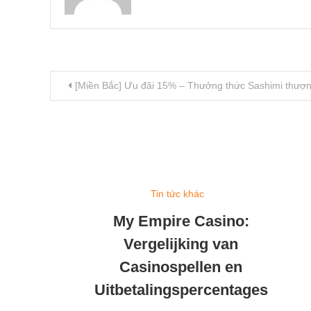
Điều
[Miền Bắc] Ưu đãi 15% – Thưởng thức Sashimi thượ
hướng
bài
viết
Tin tức khác
My Empire Casino:
Vergelijking van
Casinospellen en
Uitbetalingspercentages