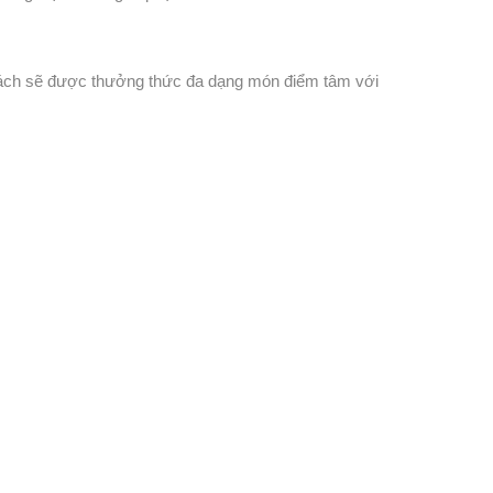
hách sẽ được thưởng thức đa dạng món điểm tâm với