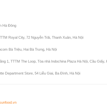
n Hà Đông
TM Royal City, 72 Nguyễn Trãi, Thanh Xuân, Hà Nội
om Bà Triệu, Hai Bà Trưng, Hà Nội
g 1, TTTM The Loop, Tòa nhà Indochina Plaza Hà Nội, Cầu Giấy, 
epartment Store, 54 Liễu Giai, Ba Đình, Hà Nội
dsunfood.vn