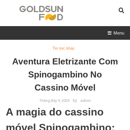
Skip
To
Content
Goldsun Food
Công ty Ẩm thực mặt trời vàng
Menu
Tin tức khác
Aventura Eletrizante Com
Spinogambino No
Cassino Móvel
by
Tháng Bảy 9, 2026
admin
A magia do cassino
móvel Spinogambino: