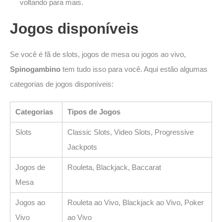
voltando para mais.
Jogos disponíveis
Se você é fã de slots, jogos de mesa ou jogos ao vivo,
Spinogambino
tem tudo isso para você. Aqui estão algumas
categorias de jogos disponíveis:
Categorias
Tipos de Jogos
Slots
Classic Slots, Video Slots, Progressive
Jackpots
Jogos de
Rouleta, Blackjack, Baccarat
Mesa
Jogos ao
Rouleta ao Vivo, Blackjack ao Vivo, Poker
Vivo
ao Vivo