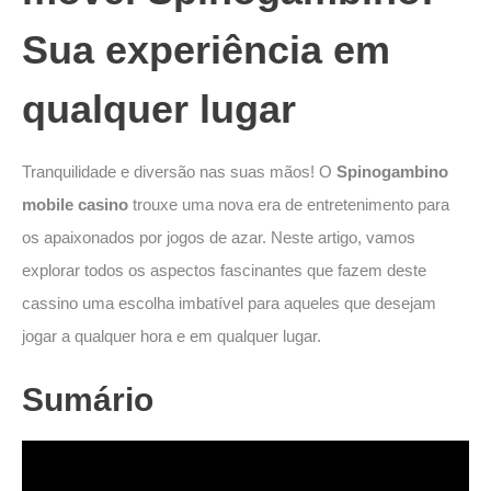
Sua experiência em
qualquer lugar
Tranquilidade e diversão nas suas mãos! O
Spinogambino
mobile casino
trouxe uma nova era de entretenimento para
os apaixonados por jogos de azar. Neste artigo, vamos
explorar todos os aspectos fascinantes que fazem deste
cassino uma escolha imbatível para aqueles que desejam
jogar a qualquer hora e em qualquer lugar.
Sumário