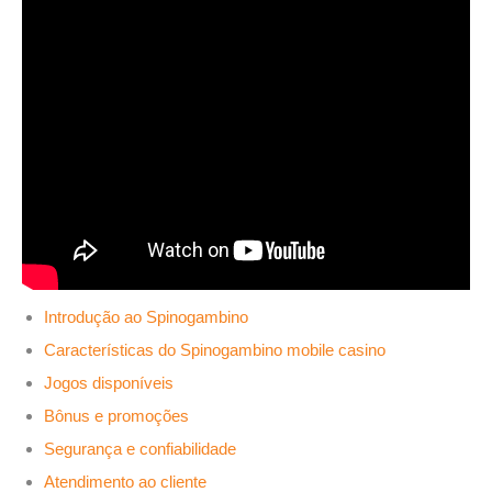
Introdução ao Spinogambino
Características do Spinogambino mobile casino
Jogos disponíveis
Bônus e promoções
Segurança e confiabilidade
Atendimento ao cliente