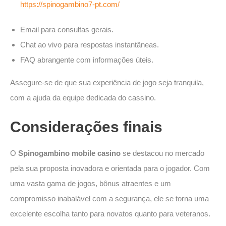
https://spinogambino7-pt.com/
Email para consultas gerais.
Chat ao vivo para respostas instantâneas.
FAQ abrangente com informações úteis.
Assegure-se de que sua experiência de jogo seja tranquila,
com a ajuda da equipe dedicada do cassino.
Considerações finais
O
Spinogambino mobile casino
se destacou no mercado
pela sua proposta inovadora e orientada para o jogador. Com
uma vasta gama de jogos, bônus atraentes e um
compromisso inabalável com a segurança, ele se torna uma
excelente escolha tanto para novatos quanto para veteranos.