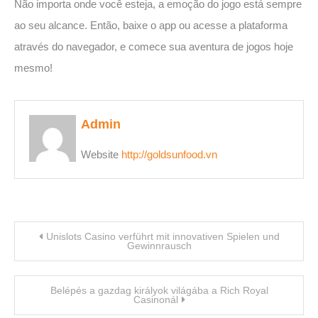
Não importa onde você esteja, a emoção do jogo está sempre
ao seu alcance. Então, baixe o app ou acesse a plataforma
através do navegador, e comece sua aventura de jogos hoje
mesmo!
Admin
Website
http://goldsunfood.vn
Điều
Unislots Casino verführt mit innovativen Spielen und
Gewinnrausch
hướng
Belépés a gazdag királyok világába a Rich Royal
bài
Casinonál