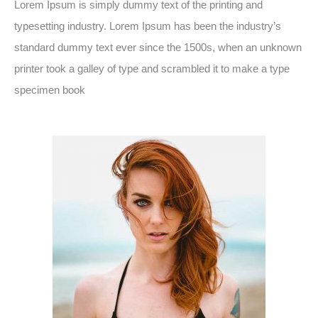
Lorem Ipsum is simply dummy text of the printing and
2
typesetting industry. Lorem Ipsum has been the industry’s
standard dummy text ever since the 1500s, when an unknown
printer took a galley of type and scrambled it to make a type
specimen book