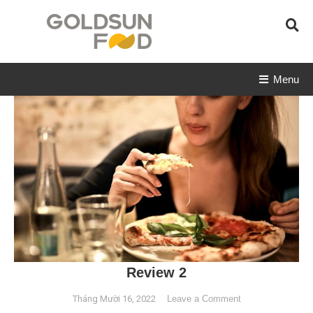
Skip
To
Content
Goldsun Food
Công ty Ẩm thực mặt trời vàng
Menu
Review 2
on
Tháng Mười 16, 2022
Leave a Comment
Review