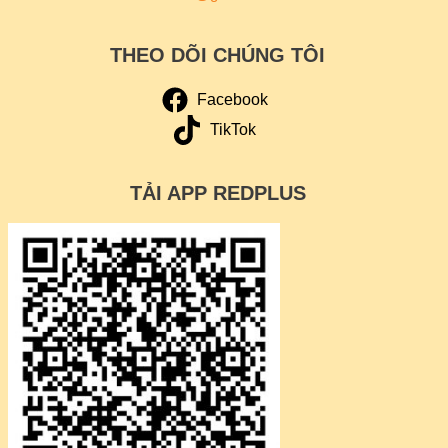
THEO DÕI CHÚNG TÔI
Facebook
TikTok
TẢI APP REDPLUS