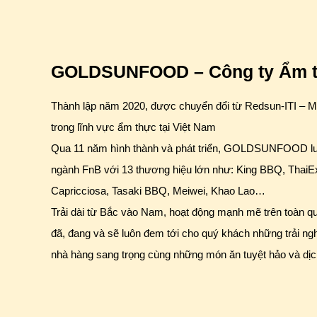
GOLDSUNFOOD – Công ty Ẩm th
Thành lập năm 2020, được chuyển đổi từ Redsun-ITI – M
trong lĩnh vực ẩm thực tại Việt Nam
Qua 11 năm hình thành và phát triển, GOLDSUNFOOD luôn 
ngành FnB với 13 thương hiệu lớn như: King BBQ, ThaiE
Capricciosa, Tasaki BBQ, Meiwei, Khao Lao…
Trải dài từ Bắc vào Nam, hoạt động mạnh mẽ trên toà
đã, đang và sẽ luôn đem tới cho quý khách những trải n
nhà hàng sang trọng cùng những món ăn tuyệt hảo và dịc