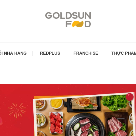
ng ty Ẩm thực mặt trời vàng
Goldsun Food
I NHÀ HÀNG
REDPLUS
FRANCHISE
THỰC PHẨM