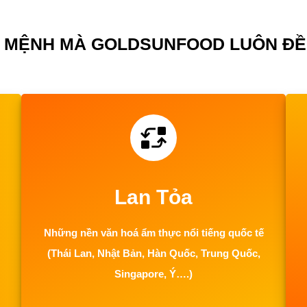
Ứ MỆNH MÀ GOLDSUNFOOD LUÔN ĐỀ
Lan Tỏa
Những nền văn hoá ẩm thực nổi tiếng quốc tế
(Thái Lan, Nhật Bản, Hàn Quốc, Trung Quốc,
Singapore, Ý….)